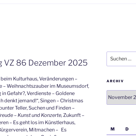
Suchen
ng VZ 86 Dezember 2025
nach:
beim Kulturhaus, Veränderungen –
ARCHIV
de – Weihnachtszauber im Museumsdorf,
in Gefahr?, Verdienste – Goldene
Archiv
ch denkt jemand!“, Singen – Christmas
n bunter Teller, Suchen und Finden –
reude
–
Kunst und Konzerte
,
Zukunft –
ren – Es geht los im Künstlerhaus,
M
D
ürgerverein, Mitmachen – Es