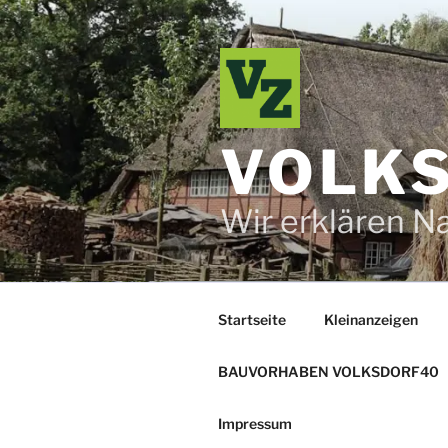
Zum
Inhalt
springen
VOLKS
Wir erklären N
Startseite
Kleinanzeigen
BAUVORHABEN VOLKSDORF40
Impressum