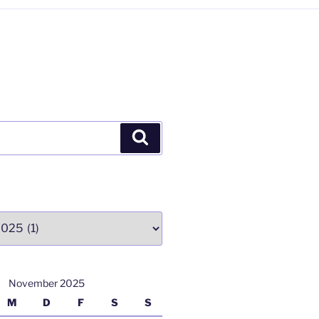
Suchen
November 2025
M
D
F
S
S