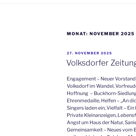
MONAT:
NOVEMBER 2025
VERÖFFENTLICHT
27. NOVEMBER 2025
AM
Volksdorfer Zeitu
Engagement – Neuer Vorstand 
Volksdorf im Wandel, Vorfreu
Hoffnung – Buckhorn-Siedlung 
Ehrenmedaille, Helfen – „An di
Singers laden ein, Vielfalt – Ei
Private Kleinanzeigen,
Lebensf
Angst um Haus der Natur, Sanie
Gemeinsamkeit – Neues vom B