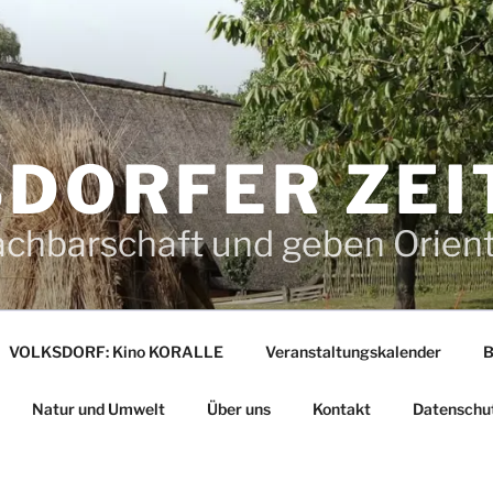
DORFER ZEI
achbarschaft und geben Orien
VOLKSDORF: Kino KORALLE
Veranstaltungskalender
B
Natur und Umwelt
Über uns
Kontakt
Datenschu