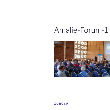
Amalie-Forum-1
Beitrags-
Vorheriger
ZURÜCK
Navigation
Beitrag