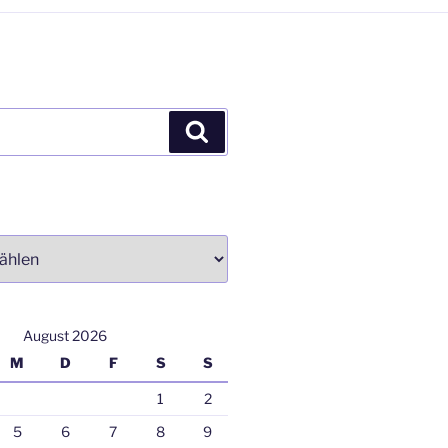
Suchen
August 2026
M
D
F
S
S
1
2
5
6
7
8
9