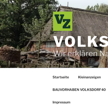
Zum
Inhalt
springen
VOLKS
Wir erklären N
Startseite
Kleinanzeigen
BAUVORHABEN VOLKSDORF40
Impressum