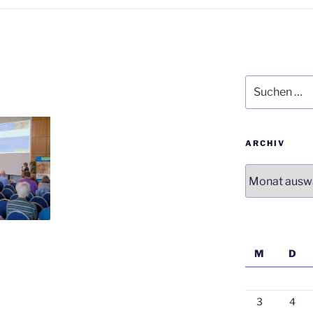
Suchen
nach:
ARCHIV
Archiv
M
D
3
4