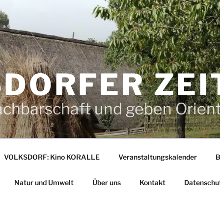
DORFER ZEI
achbarschaft und geben Orien
VOLKSDORF: Kino KORALLE
Veranstaltungskalender
B
Natur und Umwelt
Über uns
Kontakt
Datenschu