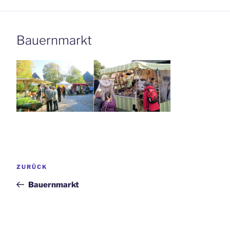
Bauernmarkt
Beitrags-
Vorheriger
ZURÜCK
Navigation
Beitrag
Bauernmarkt