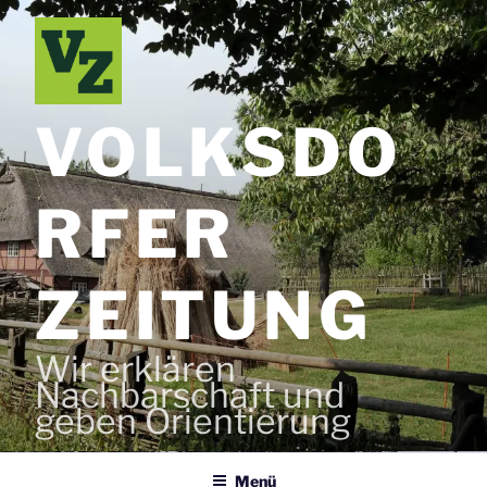
Zum
Inhalt
springen
VOLKSDO
RFER
ZEITUNG
Wir erklären
Nachbarschaft und
geben Orientierung
Menü