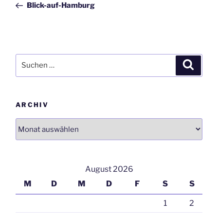
Blick-auf-Hamburg
Suchen
Suchen
nach:
ARCHIV
Archiv
August 2026
M
D
M
D
F
S
S
1
2