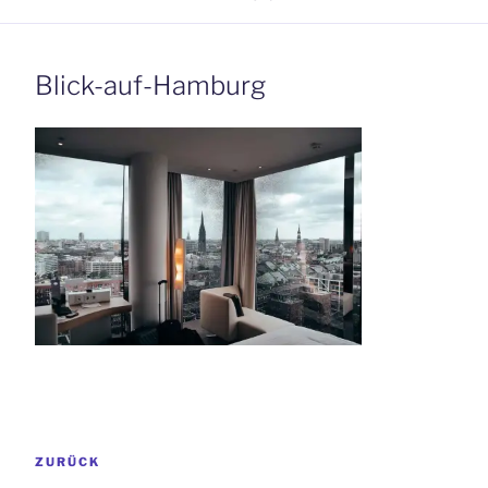
Blick-auf-Hamburg
Beitrags-
Vorheriger
ZURÜCK
Navigation
Beitrag