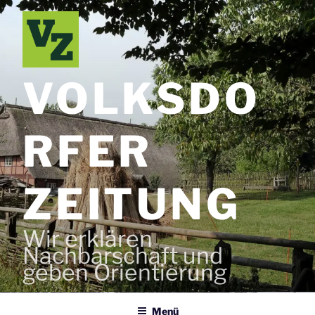
Zum
Inhalt
springen
VOLKSDO
RFER
ZEITUNG
Wir erklären
Nachbarschaft und
geben Orientierung
Menü