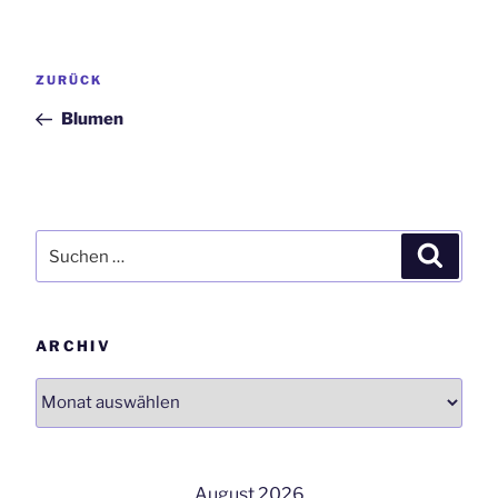
Beitrags-
Vorheriger
ZURÜCK
Navigation
Beitrag
Blumen
Suchen
Suchen
nach:
ARCHIV
Archiv
August 2026