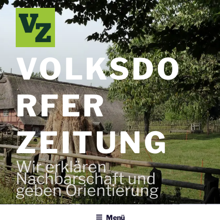
Zum
Inhalt
springen
VOLKSDO
RFER
ZEITUNG
Wir erklären
Nachbarschaft und
geben Orientierung
Menü