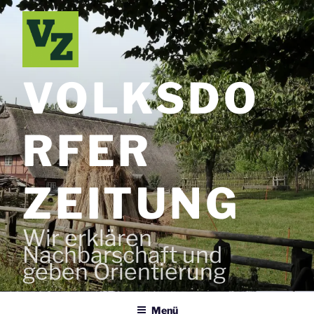
Zum
Inhalt
springen
VOLKSDO
RFER
ZEITUNG
Wir erklären
Nachbarschaft und
geben Orientierung
Menü