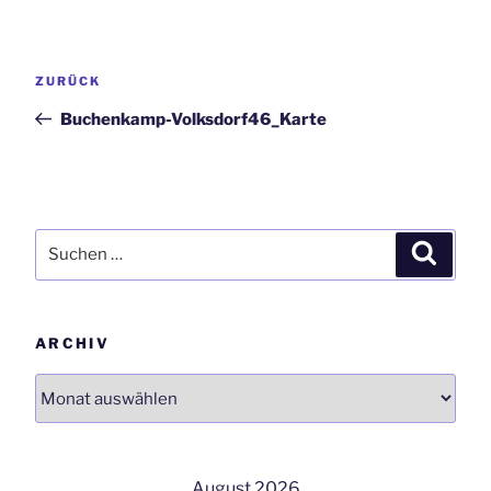
Beitrags-
Vorheriger
ZURÜCK
Navigation
Beitrag
Buchenkamp-Volksdorf46_Karte
Suchen
Suchen
nach:
ARCHIV
Archiv
August 2026