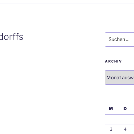
dorffs
Suchen
nach:
ARCHIV
Archiv
M
D
3
4