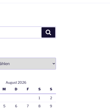
Suchen
August 2026
M
D
F
S
S
1
2
5
6
7
8
9