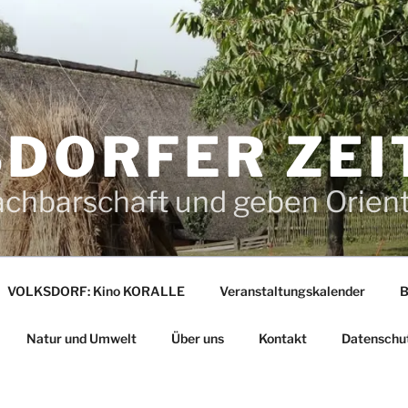
DORFER ZEI
achbarschaft und geben Orien
VOLKSDORF: Kino KORALLE
Veranstaltungskalender
B
Natur und Umwelt
Über uns
Kontakt
Datenschu