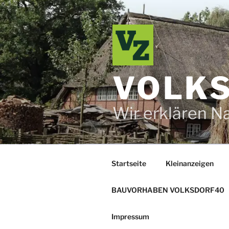
Zum
Inhalt
springen
VOLKS
Wir erklären N
Startseite
Kleinanzeigen
BAUVORHABEN VOLKSDORF40
Impressum