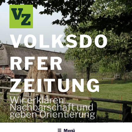
Zum
Inhalt
springen
VOLKSDO
RFER
ZEITUNG
Wir erklären
Nachbarschaft und
geben Orientierung
Menü