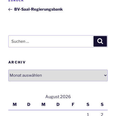
ZURÜCK
Navigation
Beitrag
BV-Saal-Regierungsbank
Suchen
Suchen
nach:
ARCHIV
Archiv
August 2026
M
D
M
D
F
S
S
1
2