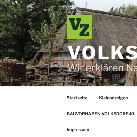
Zum
Inhalt
springen
VOLKS
Wir erklären N
Startseite
Kleinanzeigen
BAUVORHABEN VOLKSDORF40
Impressum