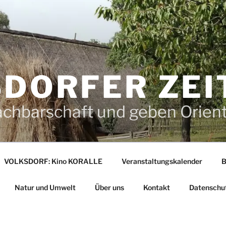
DORFER ZEI
achbarschaft und geben Orien
VOLKSDORF: Kino KORALLE
Veranstaltungskalender
B
Natur und Umwelt
Über uns
Kontakt
Datenschu