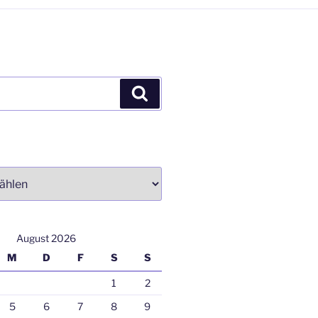
Suchen
August 2026
M
D
F
S
S
1
2
5
6
7
8
9