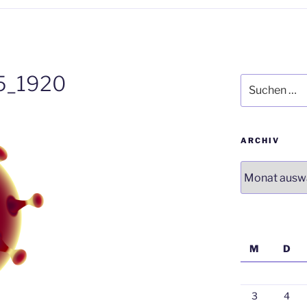
5_1920
Suchen
nach:
ARCHIV
Archiv
M
D
3
4