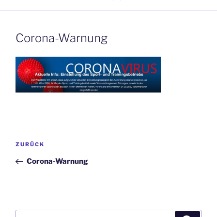
Corona-Warnung
Beitrags-
Vorheriger
ZURÜCK
Navigation
Beitrag
Corona-Warnung
Suchen