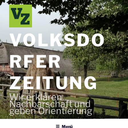
Zum
Inhalt
springen
VOLKSDO
RFER
ZEITUNG
Wir erklären
Nachbarschaft und
geben Orientierung
Menü