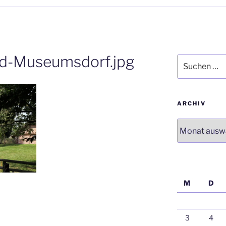
d-Museumsdorf.jpg
Suchen
nach:
ARCHIV
Archiv
M
D
3
4