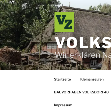
Zum
Inhalt
springen
VOLKS
Wir erklären N
Startseite
Kleinanzeigen
BAUVORHABEN VOLKSDORF40
Impressum