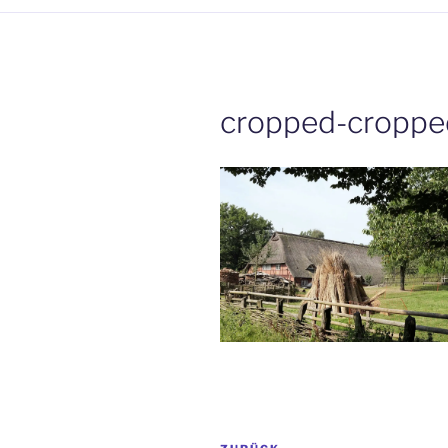
cropped-croppe
Beitrags-
Vorheriger