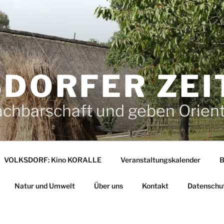
DORFER ZEI
achbarschaft und geben Orien
VOLKSDORF: Kino KORALLE
Veranstaltungskalender
B
Natur und Umwelt
Über uns
Kontakt
Datenschu