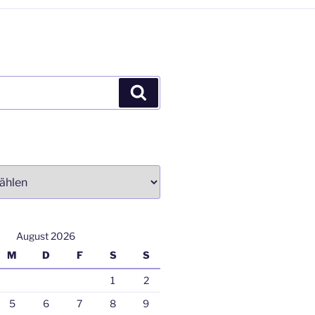
Suchen
August 2026
M
D
F
S
S
1
2
5
6
7
8
9