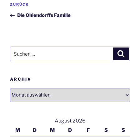
Vorheriger
ZURÜCK
Navigation
Beitrag
Die Ohlendorffs Familie
Suchen
Suchen
nach:
ARCHIV
Archiv
August 2026
M
D
M
D
F
S
S