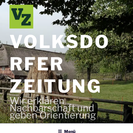
Zum
Inhalt
springen
VOLKSDO
RFER
ZEITUNG
Wir erklären
Nachbarschaft und
geben Orientierung
Menü