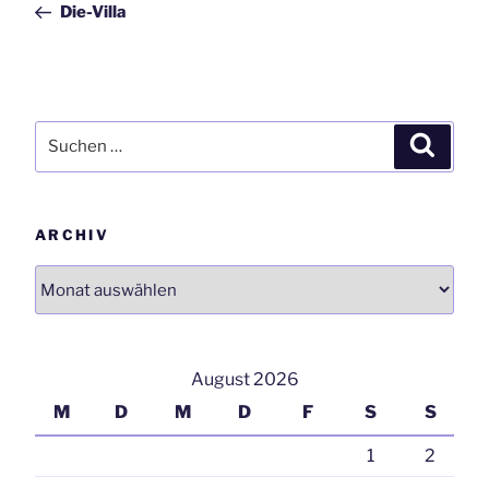
Die-Villa
Suchen
Suchen
nach:
ARCHIV
Archiv
August 2026
M
D
M
D
F
S
S
1
2