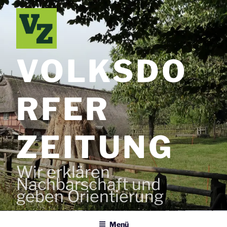
Zum
Inhalt
springen
VOLKSDO
RFER
ZEITUNG
Wir erklären
Nachbarschaft und
geben Orientierung
Menü