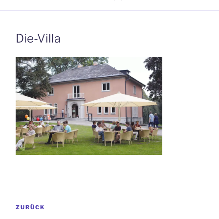
Die-Villa
Beitrags-
Vorheriger
ZURÜCK
Navigation
Beitrag