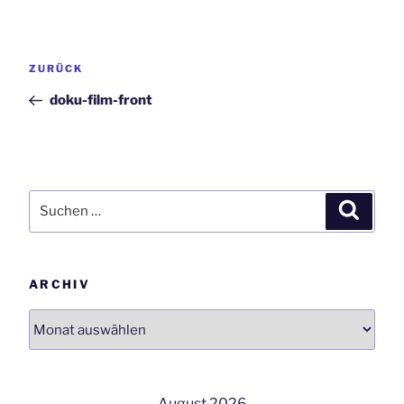
Beitrags-
Vorheriger
ZURÜCK
Navigation
Beitrag
doku-film-front
Suchen
Suchen
nach:
ARCHIV
Archiv
August 2026