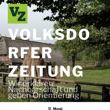
Zum
Inhalt
springen
VOLKSDO
RFER
ZEITUNG
Wir erklären
Nachbarschaft und
geben Orientierung
Menü