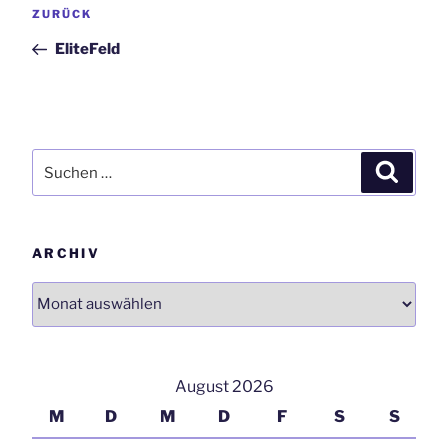
Vorheriger
ZURÜCK
Navigation
Beitrag
EliteFeld
Suchen
Suchen
nach:
ARCHIV
Archiv
August 2026
M
D
M
D
F
S
S