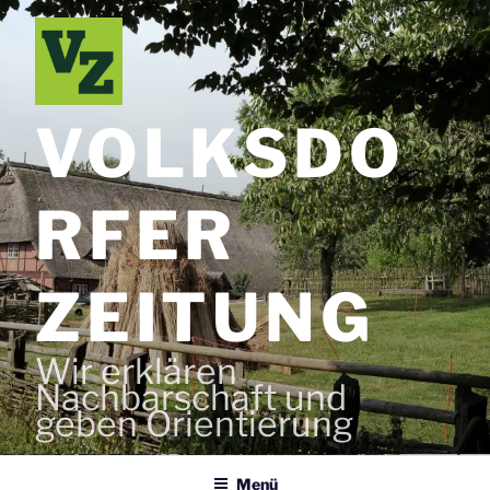
Zum
Inhalt
springen
VOLKSDO
RFER
ZEITUNG
Wir erklären
Nachbarschaft und
geben Orientierung
Menü