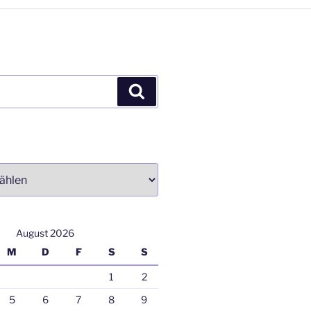
Suchen
August 2026
M
D
F
S
S
1
2
5
6
7
8
9