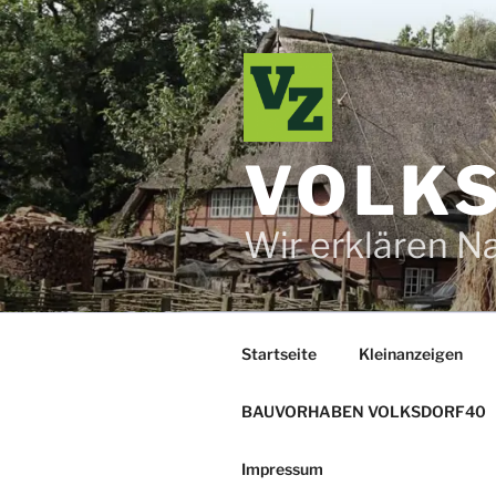
Zum
Inhalt
springen
VOLKS
Wir erklären N
Startseite
Kleinanzeigen
BAUVORHABEN VOLKSDORF40
Impressum