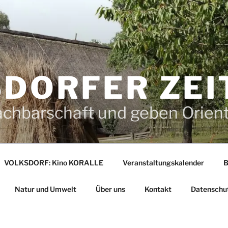
DORFER ZEI
achbarschaft und geben Orien
VOLKSDORF: Kino KORALLE
Veranstaltungskalender
B
Natur und Umwelt
Über uns
Kontakt
Datenschu