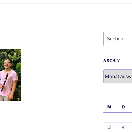
Suchen
nach:
ARCHIV
Archiv
M
D
3
4