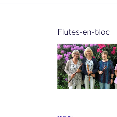
Flutes-en-bloc
Beitrags-
Vorheriger