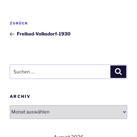
Beitrags-
Vorheriger
ZURÜCK
Navigation
Beitrag
Freibad-Volksdorf-1930
Suchen
Suchen
nach:
ARCHIV
Archiv