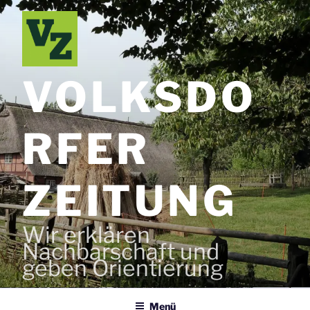
Zum
Inhalt
springen
VOLKSDO
RFER
ZEITUNG
Wir erklären
Nachbarschaft und
geben Orientierung
Menü