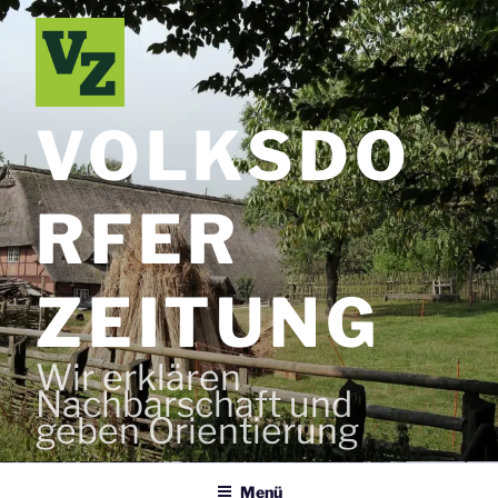
Zum
Inhalt
springen
VOLKSDO
RFER
ZEITUNG
Wir erklären
Nachbarschaft und
geben Orientierung
Menü