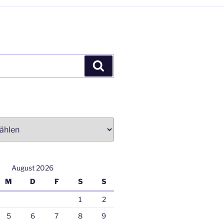
Suchen
August 2026
M
D
F
S
S
1
2
5
6
7
8
9