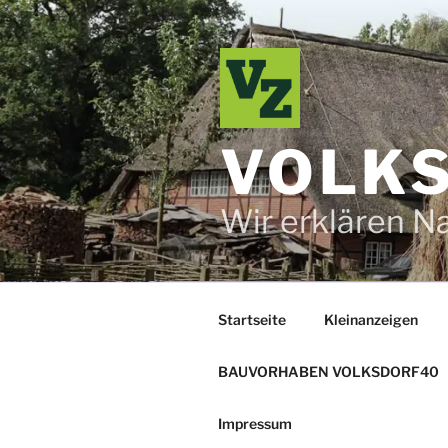
Zum
Inhalt
springen
VOLKS
Wir erklären N
Startseite
Kleinanzeigen
BAUVORHABEN VOLKSDORF40
Impressum