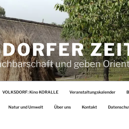
DORFER ZEI
achbarschaft und geben Orien
VOLKSDORF: Kino KORALLE
Veranstaltungskalender
B
Natur und Umwelt
Über uns
Kontakt
Datenschu