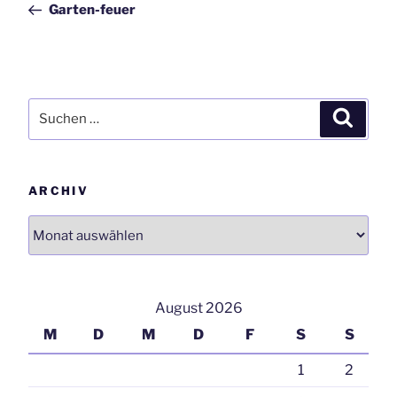
Garten-feuer
Suchen
Suchen
nach:
ARCHIV
Archiv
August 2026
M
D
M
D
F
S
S
1
2