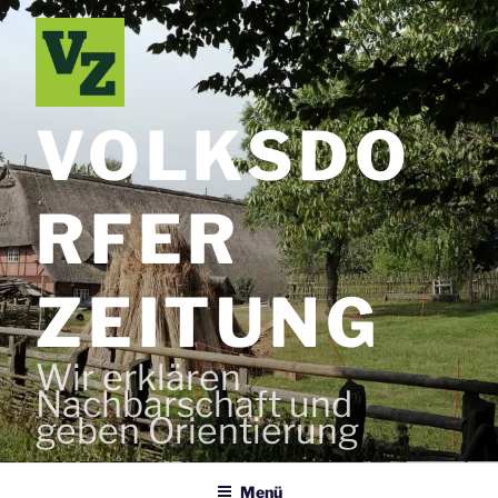
Zum
Inhalt
springen
VOLKSDO
RFER
ZEITUNG
Wir erklären
Nachbarschaft und
geben Orientierung
Menü