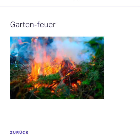
Garten-feuer
Beitrags-
Vorheriger
ZURÜCK
Navigation
Beitrag