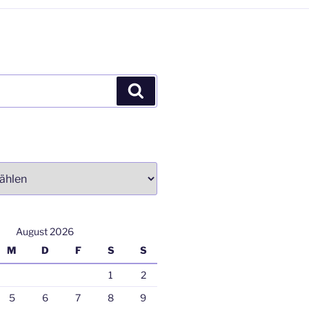
Suchen
August 2026
M
D
F
S
S
1
2
5
6
7
8
9