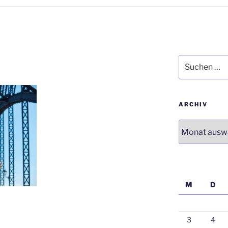
Suchen
nach:
ARCHIV
Archiv
M
D
3
4