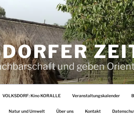
DORFER ZEI
achbarschaft und geben Orien
VOLKSDORF: Kino KORALLE
Veranstaltungskalender
B
Natur und Umwelt
Über uns
Kontakt
Datenschu