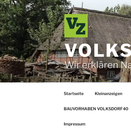
Zum
Inhalt
springen
VOLKS
Wir erklären N
Startseite
Kleinanzeigen
BAUVORHABEN VOLKSDORF40
Impressum