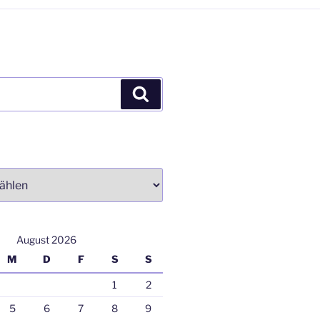
Suchen
August 2026
M
D
F
S
S
1
2
5
6
7
8
9