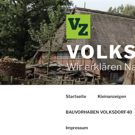
Zum
Inhalt
springen
VOLKS
Wir erklären N
Startseite
Kleinanzeigen
BAUVORHABEN VOLKSDORF40
Impressum