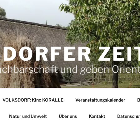
DORFER ZEI
achbarschaft und geben Orien
VOLKSDORF: Kino KORALLE
Veranstaltungskalender
B
Natur und Umwelt
Über uns
Kontakt
Datenschu