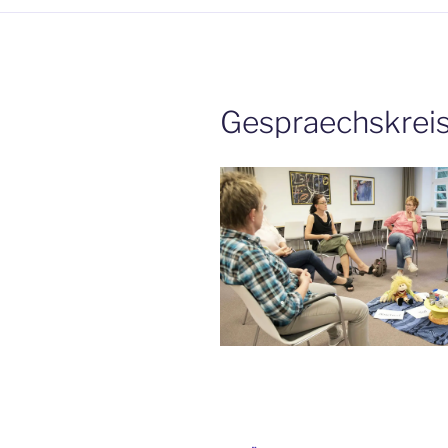
Gespraechskreis
Beitrags-