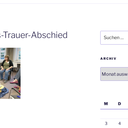
-Trauer-Abschied
Suchen
nach:
ARCHIV
Archiv
M
D
3
4