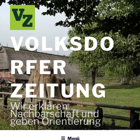
Zum
Inhalt
springen
VOLKSDO
RFER
ZEITUNG
Wir erklären
Nachbarschaft und
geben Orientierung
Menü