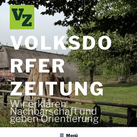
Zum
Inhalt
springen
VOLKSDO
RFER
ZEITUNG
Wir erklären
Nachbarschaft und
geben Orientierung
Menü