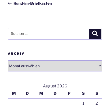
Beitrag
Hund-im-Briefkasten
Suchen
Suchen
nach:
ARCHIV
Archiv
August 2026
M
D
M
D
F
S
S
1
2