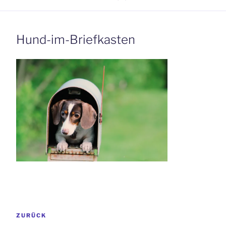
Hund-im-Briefkasten
Beitrags-
Vorheriger
ZURÜCK
Navigation