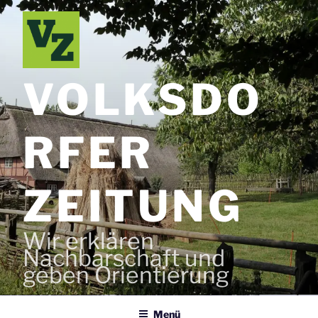
Zum
Inhalt
springen
VOLKSDO
RFER
ZEITUNG
Wir erklären
Nachbarschaft und
geben Orientierung
Menü