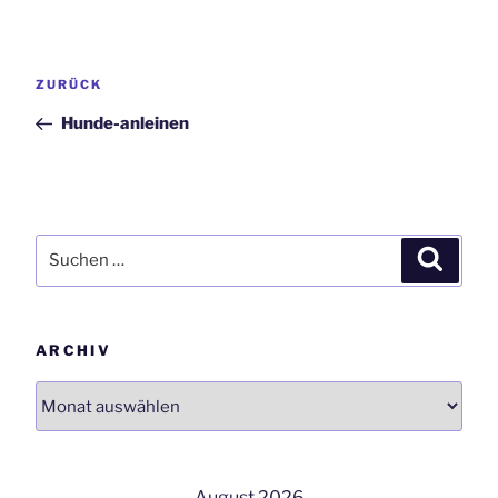
Beitrags-
Vorheriger
ZURÜCK
Navigation
Beitrag
Hunde-anleinen
Suchen
Suchen
nach:
ARCHIV
Archiv
August 2026