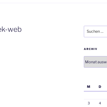
ek-web
Suchen
nach:
ARCHIV
Archiv
M
D
3
4