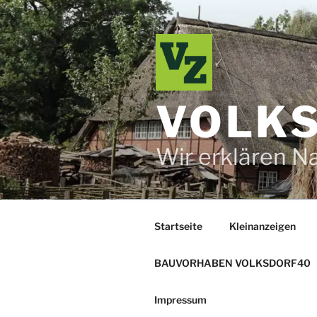
Zum
Inhalt
springen
VOLKS
Wir erklären N
Startseite
Kleinanzeigen
BAUVORHABEN VOLKSDORF40
Impressum