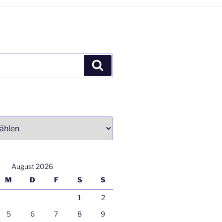
Suchen
August 2026
M
D
F
S
S
1
2
5
6
7
8
9