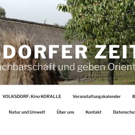
DORFER ZEI
achbarschaft und geben Orien
VOLKSDORF: Kino KORALLE
Veranstaltungskalender
B
Natur und Umwelt
Über uns
Kontakt
Datenschu