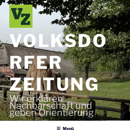
Zum
Inhalt
springen
VOLKSDO
RFER
ZEITUNG
Wir erklären
Nachbarschaft und
geben Orientierung
Menü