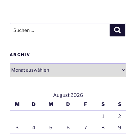
Suchen
Suchen
nach:
ARCHIV
Archiv
August 2026
M
D
M
D
F
S
S
1
2
3
4
5
6
7
8
9