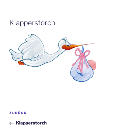
Klapperstorch
Beitrags-
Vorheriger
ZURÜCK
Navigation
Beitrag
Klapperstorch