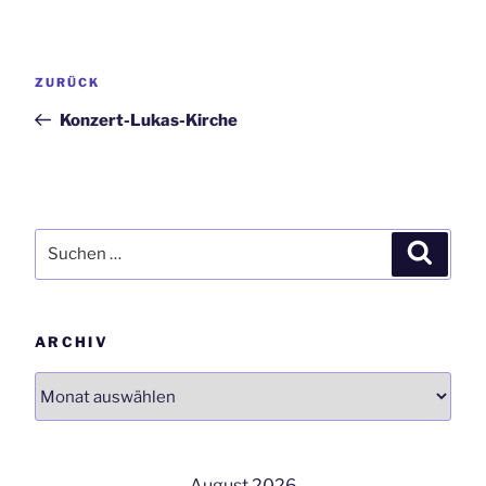
Beitrags-
Vorheriger
ZURÜCK
Navigation
Beitrag
Konzert-Lukas-Kirche
Suchen
Suchen
nach:
ARCHIV
Archiv
August 2026