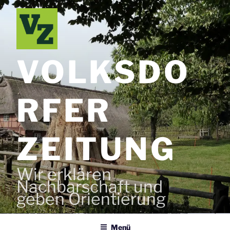
Zum
Inhalt
springen
VOLKSDO
RFER
ZEITUNG
Wir erklären
Nachbarschaft und
geben Orientierung
Menü