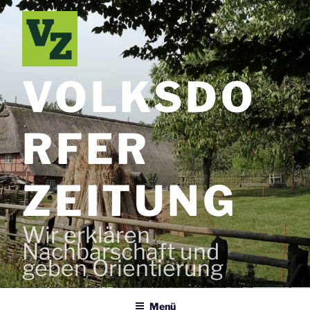
Zum
Inhalt
springen
VOLKSDO
RFER
ZEITUNG
Wir erklären
Nachbarschaft und
geben Orientierung
Menü