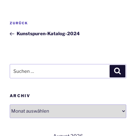
Beitrags-
Vorheriger
ZURÜCK
Navigation
Beitrag
Kunstspuren-Katalog-2024
Suchen
Suchen
nach:
ARCHIV
Archiv