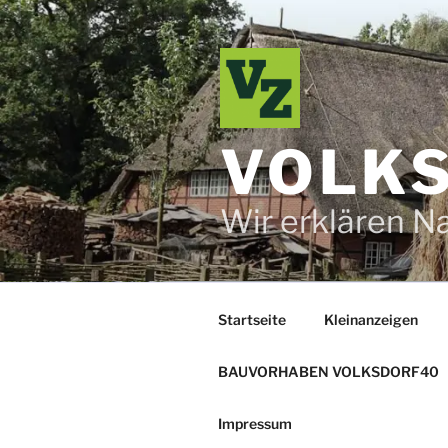
Zum
Inhalt
springen
VOLKS
Wir erklären N
Startseite
Kleinanzeigen
BAUVORHABEN VOLKSDORF40
Impressum