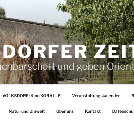
DORFER ZEI
achbarschaft und geben Orien
VOLKSDORF: Kino KORALLE
Veranstaltungskalender
B
Natur und Umwelt
Über uns
Kontakt
Datenschu