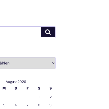
Suchen
August 2026
M
D
F
S
S
1
2
5
6
7
8
9