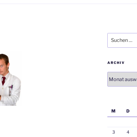
Suchen
nach:
ARCHIV
Archiv
M
D
3
4