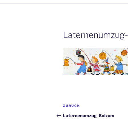
Laternenumzug
Beitrags-
Vorheriger
ZURÜCK
Navigation
Beitrag
Laternenumzug-Bolzum