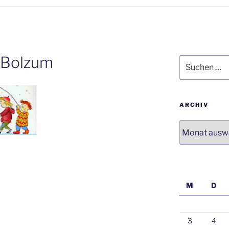
-Bolzum
Suchen
nach:
ARCHIV
Archiv
M
D
3
4