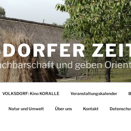
DORFER ZEI
achbarschaft und geben Orien
VOLKSDORF: Kino KORALLE
Veranstaltungskalender
B
Natur und Umwelt
Über uns
Kontakt
Datenschu