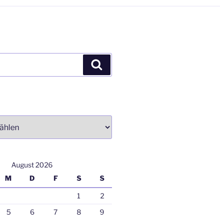
Suchen
August 2026
M
D
F
S
S
1
2
5
6
7
8
9