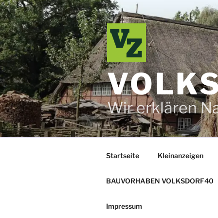
Zum
Inhalt
springen
VOLKS
Wir erklären N
Startseite
Kleinanzeigen
BAUVORHABEN VOLKSDORF40
Impressum