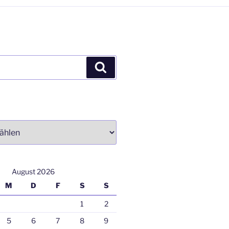
Suchen
August 2026
M
D
F
S
S
1
2
5
6
7
8
9