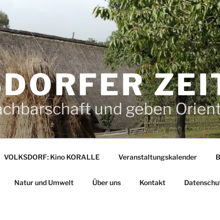
DORFER ZEI
achbarschaft und geben Orien
VOLKSDORF: Kino KORALLE
Veranstaltungskalender
B
Natur und Umwelt
Über uns
Kontakt
Datenschu