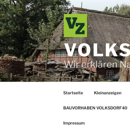
Zum
Inhalt
springen
VOLKS
Wir erklären N
Startseite
Kleinanzeigen
BAUVORHABEN VOLKSDORF40
Impressum