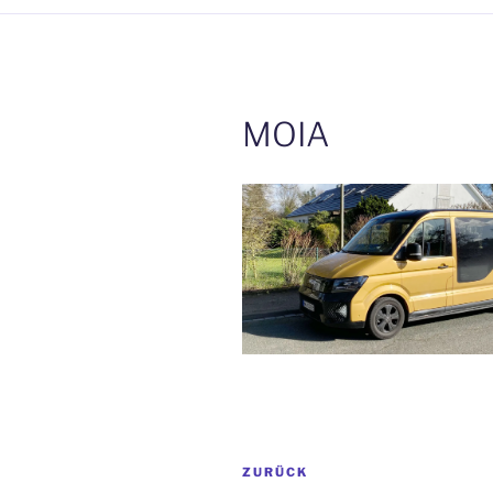
MOIA
Beitrags-
Vorheriger
ZURÜCK