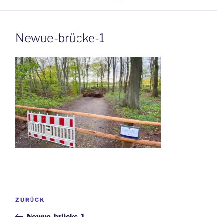
Newue-brücke-1
Beitrags-
Vorheriger
ZURÜCK
Navigation
Beitrag
Newue-brücke-1