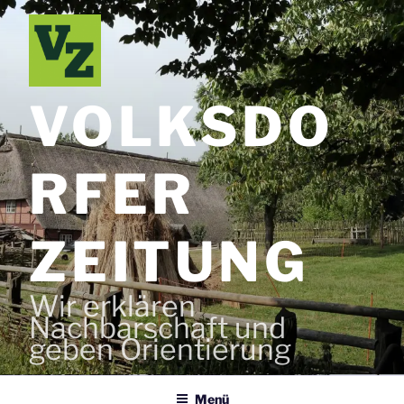
Zum
Inhalt
springen
VOLKSDO
RFER
ZEITUNG
Wir erklären
Nachbarschaft und
geben Orientierung
Menü