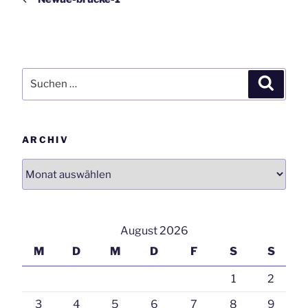
Suchen
Suchen
nach:
ARCHIV
Archiv
August 2026
M
D
M
D
F
S
S
1
2
3
4
5
6
7
8
9