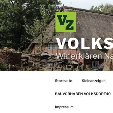
Zum
Inhalt
springen
VOLKS
Wir erklären N
Startseite
Kleinanzeigen
BAUVORHABEN VOLKSDORF40
Impressum