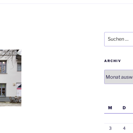
Suchen
nach:
ARCHIV
Archiv
M
D
3
4