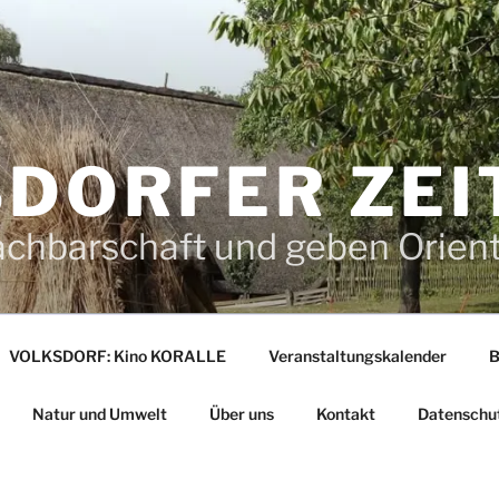
DORFER ZEI
achbarschaft und geben Orien
VOLKSDORF: Kino KORALLE
Veranstaltungskalender
B
Natur und Umwelt
Über uns
Kontakt
Datenschu