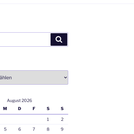
Suchen
August 2026
M
D
F
S
S
1
2
5
6
7
8
9