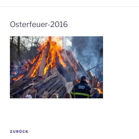
Osterfeuer-2016
Beitrags-
Vorheriger
ZURÜCK
Navigation
Beitrag