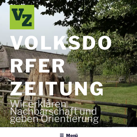
Zum
Inhalt
springen
VOLKSDO
RFER
ZEITUNG
Wir erklären
Nachbarschaft und
geben Orientierung
Menü