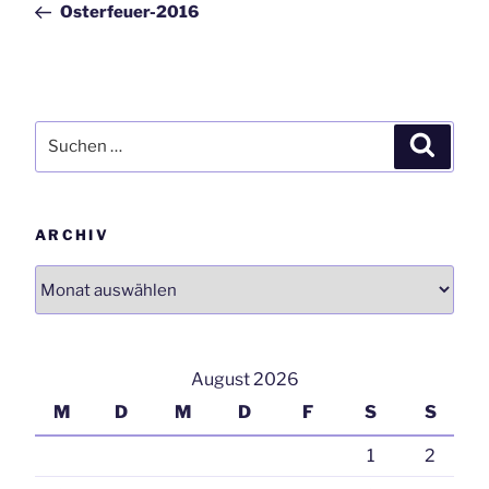
Osterfeuer-2016
Suchen
Suchen
nach:
ARCHIV
Archiv
August 2026
M
D
M
D
F
S
S
1
2