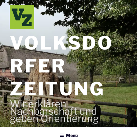
Zum
Inhalt
springen
VOLKSDO
RFER
ZEITUNG
Wir erklären
Nachbarschaft und
geben Orientierung
Menü