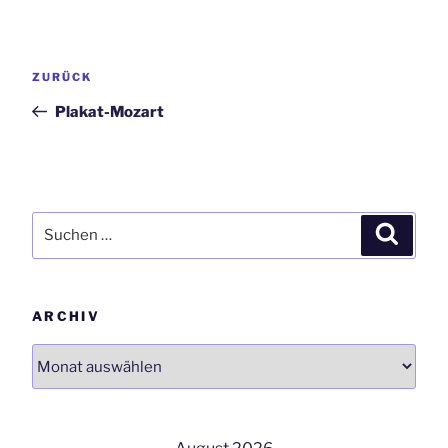
Beitrags-
Vorheriger
ZURÜCK
Navigation
Beitrag
Plakat-Mozart
Suchen
Suchen
nach:
ARCHIV
Archiv