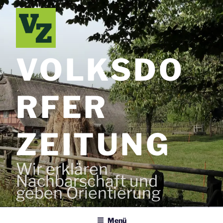
Zum
Inhalt
springen
VOLKSDO
RFER
ZEITUNG
Wir erklären
Nachbarschaft und
geben Orientierung
Menü