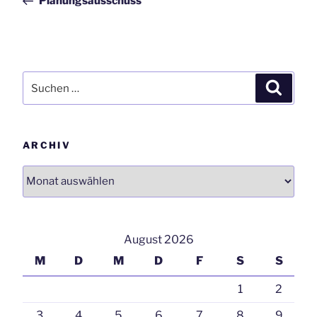
Planungsausschuss
Suchen
Suchen
nach:
ARCHIV
Archiv
August 2026
M
D
M
D
F
S
S
1
2
3
4
5
6
7
8
9