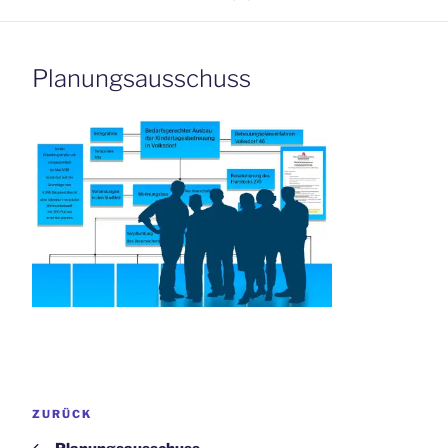
Planungsausschuss
Beitrags-
Vorheriger
ZURÜCK
Navigation
Beitrag