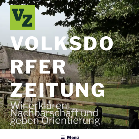
Zum
Inhalt
springen
VOLKSDO
RFER
ZEITUNG
Wir erklären
Nachbarschaft und
geben Orientierung
Menü