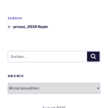
Beitrags-
Vorheriger
ZURÜCK
Navigation
Beitrag
presse_2020 Kopie
Suchen
Suchen
nach:
ARCHIV
Archiv