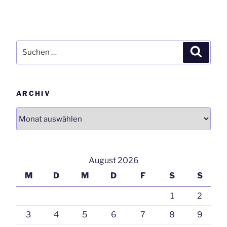
Suchen
Suchen
nach:
ARCHIV
Archiv
August 2026
M
D
M
D
F
S
S
1
2
3
4
5
6
7
8
9