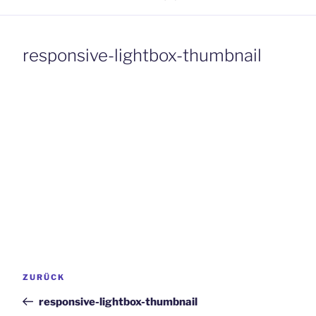
responsive-lightbox-thumbnail
Beitrags-
Vorheriger
ZURÜCK
Navigation
Beitrag
responsive-lightbox-thumbnail