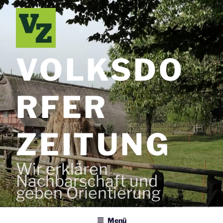
Zum
Inhalt
springen
VOLKSDO
RFER
ZEITUNG
Wir erklären
Nachbarschaft und
geben Orientierung
Menü