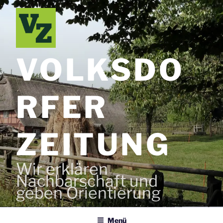
Zum
Inhalt
springen
VOLKSDO
RFER
ZEITUNG
Wir erklären
Nachbarschaft und
geben Orientierung
Menü