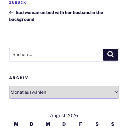
Vorheriger
ZURÜCK
Navigation
Beitrag
Sad woman on bed with her husband in the
background
Suchen
Suchen
nach:
ARCHIV
Archiv
August 2026
M
D
M
D
F
S
S