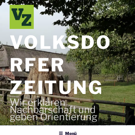
Zum
Inhalt
springen
VOLKSDO
RFER
ZEITUNG
Wir erklären
Nachbarschaft und
geben Orientierung
Menü