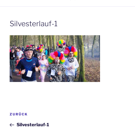
Silvesterlauf-1
Beitrags-
Vorheriger
ZURÜCK
Navigation
Beitrag
Silvesterlauf-1