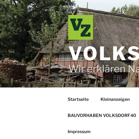
Zum
Inhalt
springen
VOLKS
Wir erklären N
Startseite
Kleinanzeigen
BAUVORHABEN VOLKSDORF40
Impressum