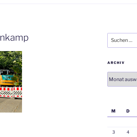
enkamp
Suchen
nach:
ARCHIV
Archiv
M
D
3
4