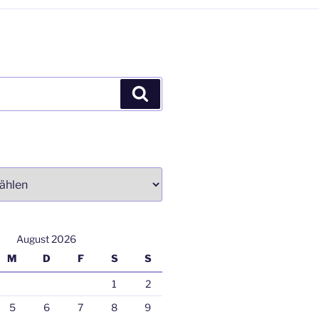
Suchen
August 2026
M
D
F
S
S
1
2
5
6
7
8
9