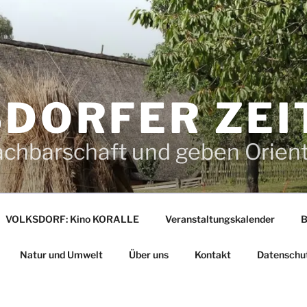
DORFER ZEI
achbarschaft und geben Orien
VOLKSDORF: Kino KORALLE
Veranstaltungskalender
B
Natur und Umwelt
Über uns
Kontakt
Datenschu