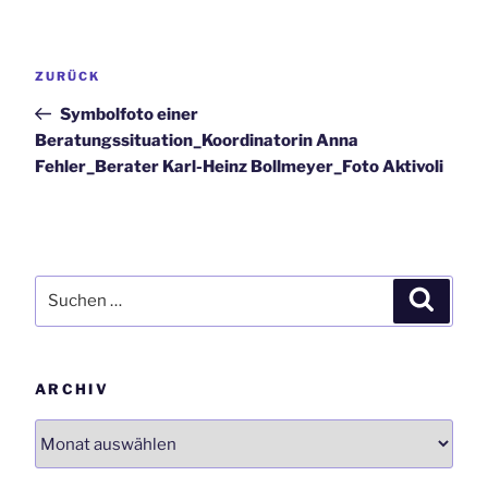
Beitrags-
Vorheriger
ZURÜCK
Navigation
Beitrag
Symbolfoto einer
Beratungssituation_Koordinatorin Anna
Fehler_Berater Karl-Heinz Bollmeyer_Foto Aktivoli
Suchen
Suchen
nach:
ARCHIV
Archiv