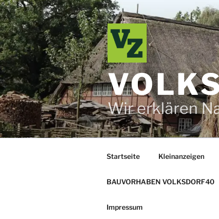
Zum
Inhalt
springen
VOLKS
Wir erklären N
Startseite
Kleinanzeigen
BAUVORHABEN VOLKSDORF40
Impressum