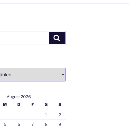
Suchen
August 2026
M
D
F
S
S
1
2
5
6
7
8
9