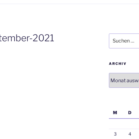
ptember-2021
Suchen
nach:
ARCHIV
Archiv
M
D
3
4