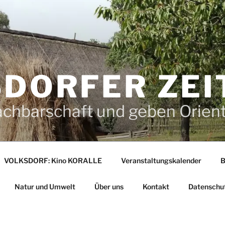
DORFER ZEI
achbarschaft und geben Orien
VOLKSDORF: Kino KORALLE
Veranstaltungskalender
B
Natur und Umwelt
Über uns
Kontakt
Datenschu