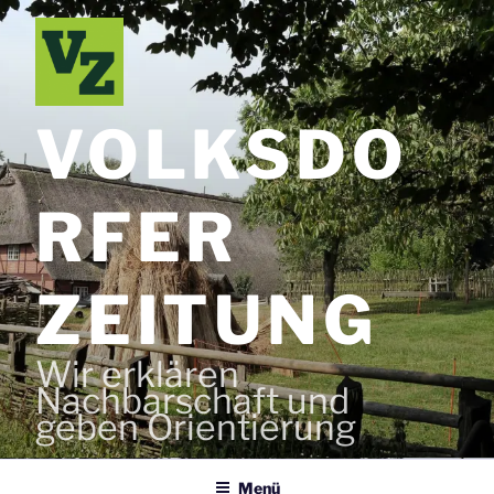
Zum
Inhalt
springen
VOLKSDO
RFER
ZEITUNG
Wir erklären
Nachbarschaft und
geben Orientierung
Menü