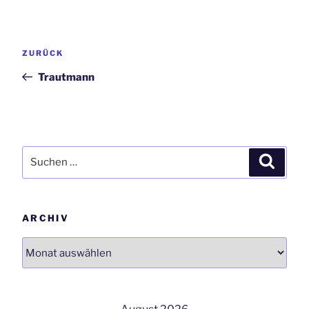
Beitrags-
Vorheriger
ZURÜCK
Navigation
Beitrag
Trautmann
Suchen
Suchen
nach:
ARCHIV
Archiv