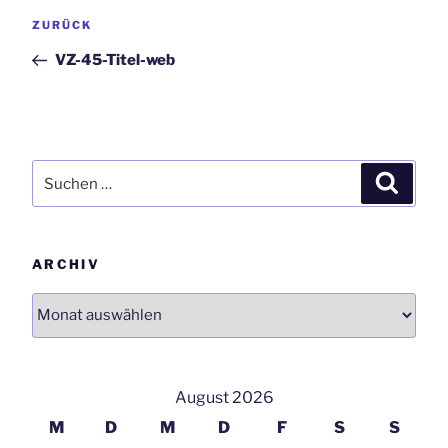
Beitrags-
Vorheriger
ZURÜCK
Navigation
Beitrag
VZ-45-Titel-web
Suchen
Suchen
nach:
ARCHIV
Archiv
August 2026
M
D
M
D
F
S
S