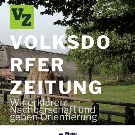
Zum
Inhalt
springen
VOLKSDO
RFER
ZEITUNG
Wir erklären
Nachbarschaft und
geben Orientierung
Menü