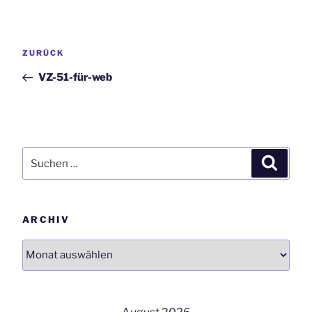
Beitrags-
Vorheriger
ZURÜCK
Navigation
Beitrag
VZ-51-für-web
Suchen
Suchen
nach:
ARCHIV
Archiv