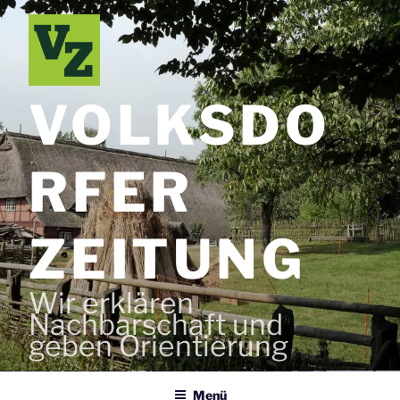
Zum
Inhalt
springen
VOLKSDO
RFER
ZEITUNG
Wir erklären
Nachbarschaft und
geben Orientierung
Menü