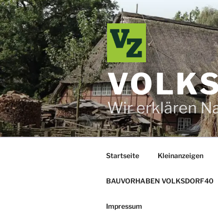
Zum
Inhalt
springen
VOLKS
Wir erklären N
Startseite
Kleinanzeigen
BAUVORHABEN VOLKSDORF40
Impressum