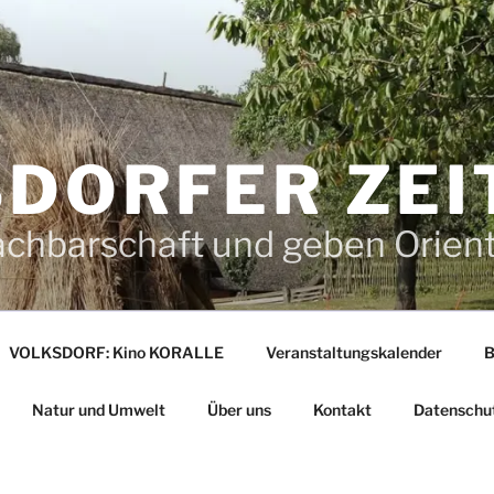
DORFER ZEI
achbarschaft und geben Orien
VOLKSDORF: Kino KORALLE
Veranstaltungskalender
B
Natur und Umwelt
Über uns
Kontakt
Datenschu