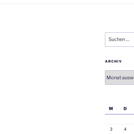
Suchen
nach:
ARCHIV
Archiv
M
D
3
4