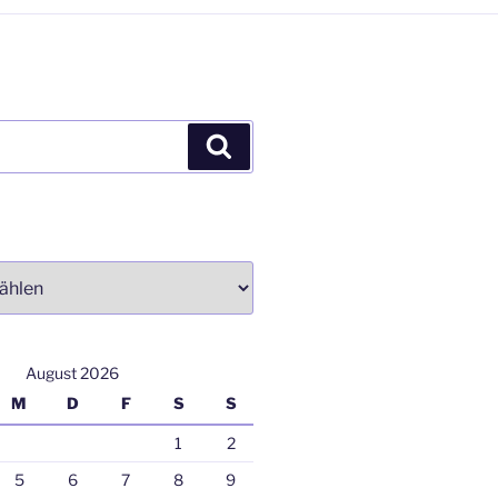
Suchen
August 2026
M
D
F
S
S
1
2
5
6
7
8
9