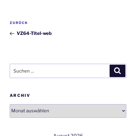
Beitrags-
Vorheriger
ZURÜCK
Navigation
Beitrag
VZ64-Titel-web
Suchen
Suchen
nach:
ARCHIV
Archiv
August 2026