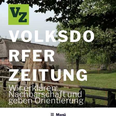
Zum
Inhalt
springen
VOLKSDO
RFER
ZEITUNG
Wir erklären
Nachbarschaft und
geben Orientierung
Menü