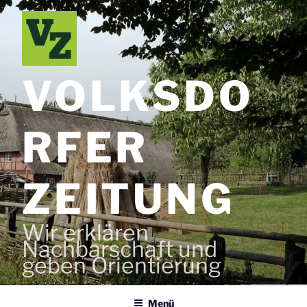
Zum
Inhalt
springen
VOLKSDO
RFER
ZEITUNG
Wir erklären
Nachbarschaft und
geben Orientierung
Menü