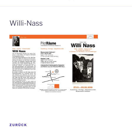
Willi-Nass
Beitrags-
Vorheriger
ZURÜCK
Navigation
Beitrag