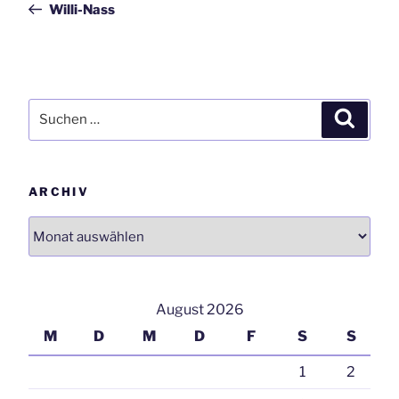
Willi-Nass
Suchen
Suchen
nach:
ARCHIV
Archiv
August 2026
M
D
M
D
F
S
S
1
2